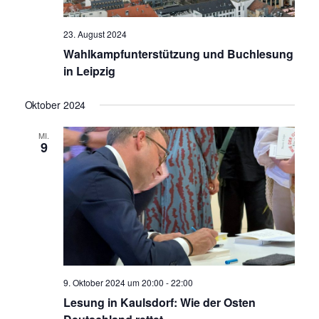
s
v
i
23. August 2024
i
c
Wahlkampfunterstützung und Buchlesung
in Leipzig
h
g
Oktober 2024
t
a
MI.
e
9
t
n
-
i
N
o
a
n
v
9. Oktober 2024 um 20:00
-
22:00
Lesung in Kaulsdorf: Wie der Osten
i