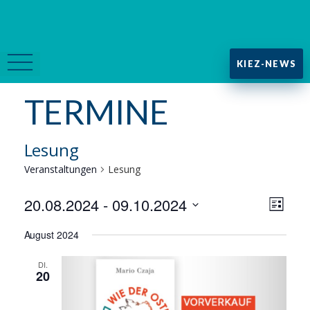
KIEZ-NEWS
TERMINE
Lesung
Veranstaltungen
Lesung
A
V
20.08.2024
 - 
09.10.2024
L
D
i
e
August 2024
n
s
a
r
t
t
DI.
s
e
20
u
a
m