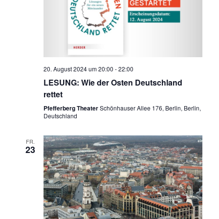
i
n
w
s
ä
c
h
t
h
l
a
e
20. August 2024 um 20:00
-
22:00
t
n
l
LESUNG: Wie der Osten Deutschland
.
rettet
t
e
Pfefferberg Theater
Schönhauser Allee 176, Berlin, Berlin,
Deutschland
u
n
n
FR.
23
-
g
N
A
n
a