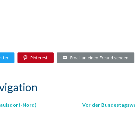
itter
Pinterest
Email an einen Freund senden
vigation
Kaulsdorf-Nord)
Vor der Bundestagswa