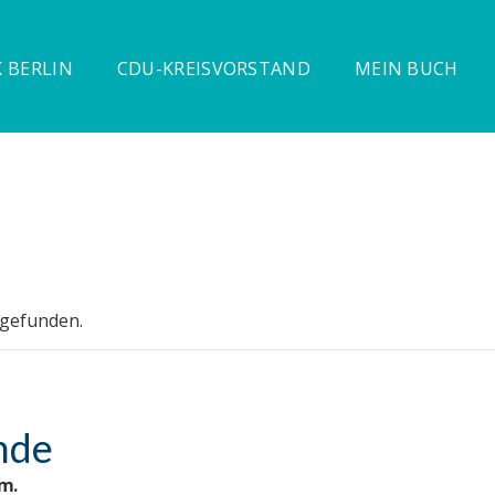
 BERLIN
CDU-KREISVORSTAND
MEIN BUCH
tgefunden.
nde
.m.