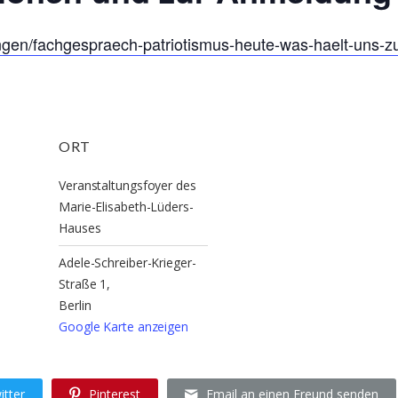
ungen/fachgespraech-patriotismus-heute-was-haelt-uns
ORT
Veranstaltungsfoyer des
Marie-Elisabeth-Lüders-
Hauses
Adele-Schreiber-Krieger-
Straße 1,
Berlin
Google Karte anzeigen
itter
Pinterest
Email an einen Freund senden