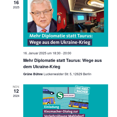
s
u
a
16
2025
m
i
n
w
s
ä
c
h
t
h
l
a
e
t
n
16. Januar 2025 um 18:30
-
20:00
l
.
Mehr Diplomatie statt Taurus: Wege aus
t
e
dem Ukraine-Krieg
Grüne Bühne
Luckenwalder Str. 5, 12629 Berlin
u
n
n
NOV.
12
-
g
2024
N
A