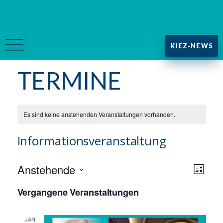
KIEZ-NEWS
TERMINE
Es sind keine anstehenden Veranstaltungen vorhanden.
Informationsveranstaltung
A
V
Anstehende
L
D
i
e
Vergangene Veranstaltungen
n
s
a
r
t
t
e
JAN.