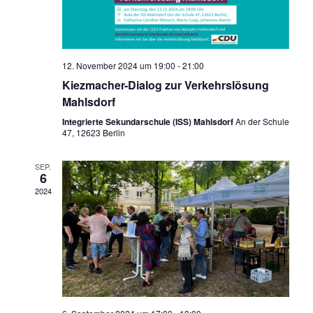
n
a
s
v
i
12. November 2024 um 19:00
-
21:00
i
c
Kiezmacher-Dialog zur Verkehrslösung
Mahlsdorf
h
g
Integrierte Sekundarschule (ISS) Mahlsdorf
An der Schule
47, 12623 Berlin
t
a
e
SEP.
6
t
2024
n
-
i
N
o
a
n