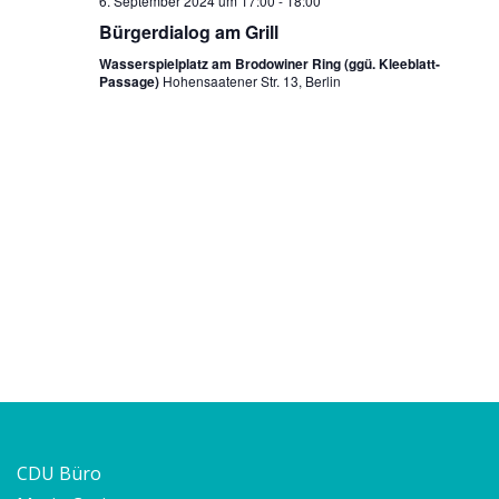
v
6. September 2024 um 17:00
-
18:00
Bürgerdialog am Grill
i
Wasserspielplatz am Brodowiner Ring (ggü. Kleeblatt-
g
Passage)
Hohensaatener Str. 13, Berlin
a
t
i
o
n
CDU Büro