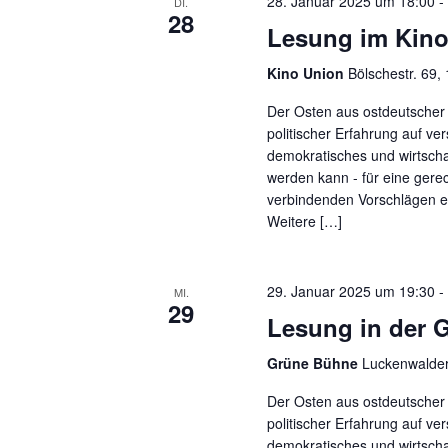
28. Januar 2025 um 18:00
-
DI.
28
Lesung im Kino
Kino Union
Bölschestr. 69,
Der Osten aus ostdeutscher 
politischer Erfahrung auf ve
demokratisches und wirtscha
werden kann - für eine gerec
verbindenden Vorschlägen e
Weitere […]
29. Januar 2025 um 19:30
-
MI.
29
Lesung in der 
Grüne Bühne
Luckenwalder 
Der Osten aus ostdeutscher 
politischer Erfahrung auf ve
demokratisches und wirtscha