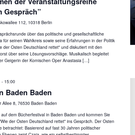
en der Veranstaltungsreihe
im Gespräch”
skowallee 112, 10318 Berlin
prächsrunde über das politische und gesellschaftliche
für seinen Wahlkreis sowie seine Erfahrungen in der Politik
e der Osten Deutschland rettet" und diskutiert mit den
orst über seine Lösungsvorschläge. Musikalisch begleitet
der Geigerin der Komischen Oper Anastasia […]
0
-
15:00
 in Baden Baden
er Allee 8, 76530 Baden Baden
B auf dem Bücherfestival in Baden Baden und kommen Sie
 "Wie der Osten Deutschland rettet" ins Gespräch. Der Osten
 betrachtet: Basierend auf fast 30 Jahren politischer
 Ebenen zeigt Czaja, wie ein selbstbestimmtes,