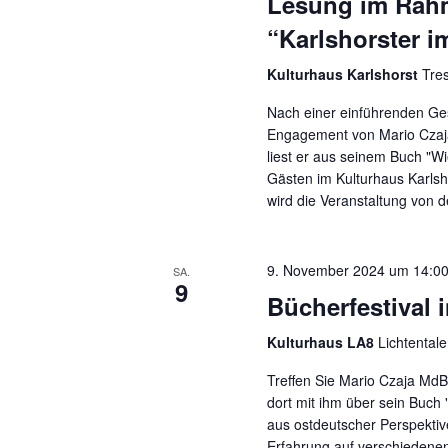
Lesung im Rahm
“Karlshorster 
Kulturhaus Karlshorst
Tre
Nach einer einführenden Ges
Engagement von Mario Czaja 
liest er aus seinem Buch "Wi
Gästen im Kulturhaus Karlsh
wird die Veranstaltung von 
9. November 2024 um 14:0
SA.
9
Bücherfestival
Kulturhaus LA8
Lichtental
Treffen Sie Mario Czaja Md
dort mit ihm über sein Buch
aus ostdeutscher Perspektive
Erfahrung auf verschiedenen