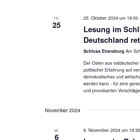
t
u
25. Oktober 2024 um 19:00
FR.
25
m
Lesung im Schl
w
Deutschland ret
ä
h
Schloss Ettersburg
Am Sch
l
Der Osten aus ostdeutscher 
e
politischer Erfahrung auf ve
n
demokratisches und wirtscha
werden kann - für eine gere
.
und provokanten Vorschläge
November 2024
6. November 2024 um 19:3
MI.
6