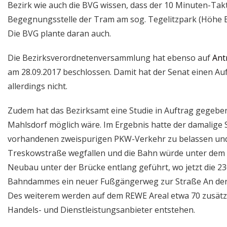
Bezirk wie auch die BVG wissen, dass der 10 Minuten-Takt
Begegnungsstelle der Tram am sog. Tegelitzpark (Höhe Ed
Die BVG plante daran auch.
Die Bezirksverordnetenversammlung hat ebenso auf
Ant
am 28.09.2017 beschlossen. Damit hat der Senat einen Au
allerdings nicht.
Zudem hat das Bezirksamt eine Studie in Auftrag gegebe
Mahlsdorf möglich wäre. Im Ergebnis hatte der damalige S
vorhandenen zweispurigen PKW-Verkehr zu belassen und d
Treskowstraße wegfallen und die Bahn würde unter de
Neubau unter der Brücke entlang geführt, wo jetzt die 2
Bahndammes ein neuer Fußgängerweg zur Straße An der Sc
Des weiterem werden auf dem REWE Areal etwa 70 zusätzl
Handels- und Dienstleistungsanbieter entstehen.