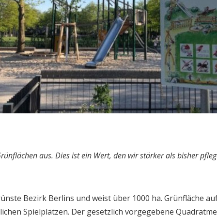
rünflächen aus. Dies ist ein Wert, den wir stärker als bisher pf
nste Bezirk Berlins und weist über 1000 ha. Grünfläche au
tlichen Spielplätzen. Der gesetzlich vorgegebene Quadratme