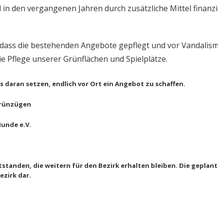
ind in den vergangenen Jahren durch zusätzliche Mittel fina
dass die bestehenden Angebote gepflegt und vor Vandalism
ie Pflege unserer Grünflächen und Spielplätze.
les daran setzen, endlich vor Ort ein Angebot zu schaffen.
Grünzügen
unde e.V.
tstanden, die weitern für den Bezirk erhalten bleiben. Die geplan
ezirk dar.
Kombibad: Jetzt mitreden und mitgestalten!