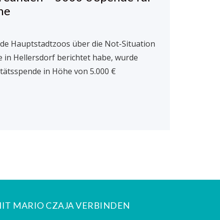
he
10. De
In der
nde Hauptstadtzoos über die Not-Situation
Weihna
 in Hellersdorf berichtet habe, wurde
Jahr e
itätsspende in Höhe von 5.000 €
Es ist
Mehr 
IT MARIO CZAJA VERBINDEN