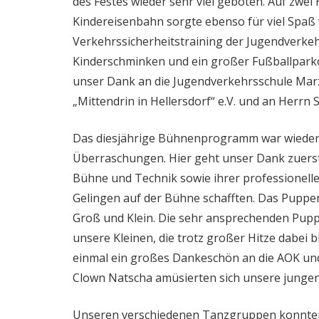
des Festes wieder sehr viel geboten. Auf zwe
Kindereisenbahn sorgte ebenso für viel Spaß
Verkehrssicherheitstraining der Jugendverkeh
Kinderschminken und ein großer Fußballparko
unser Dank an die Jugendverkehrsschule Marzah
„Mittendrin in Hellersdorf“ e.V. und an Herrn
Das diesjährige Bühnenprogramm war wieder u
Überraschungen. Hier geht unser Dank zuerst e
Bühne und Technik sowie ihrer professionell
Gelingen auf der Bühne schafften. Das Puppen
Groß und Klein. Die sehr ansprechenden Pupp
unsere Kleinen, die trotz großer Hitze dabei b
einmal ein großes Dankeschön an die AOK und
Clown Natscha amüsierten sich unsere junge
Unseren verschiedenen Tanzgruppen konnten