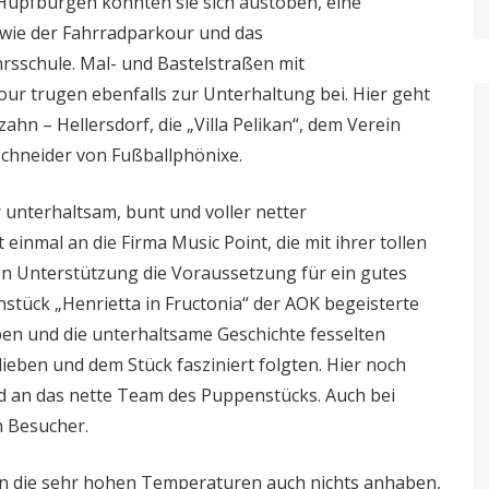
i Hüpfburgen konnten sie sich austoben, eine
 wie der Fahrradparkour und das
rsschule. Mal- und Bastelstraßen mit
ur trugen ebenfalls zur Unterhaltung bei. Hier geht
n – Hellersdorf, die „Villa Pelikan“, dem Verein
 Schneider von Fußballphönixe.
nterhaltsam, bunt und voller netter
inmal an die Firma Music Point, die mit ihrer tollen
en Unterstützung die Voraussetzung für ein gutes
stück „Henrietta in Fructonia“ der AOK begeisterte
en und die unterhaltsame Geschichte fesselten
lieben und dem Stück fasziniert folgten. Hier noch
 an das nette Team des Puppenstücks. Auch bei
n Besucher.
 die sehr hohen Temperaturen auch nichts anhaben,