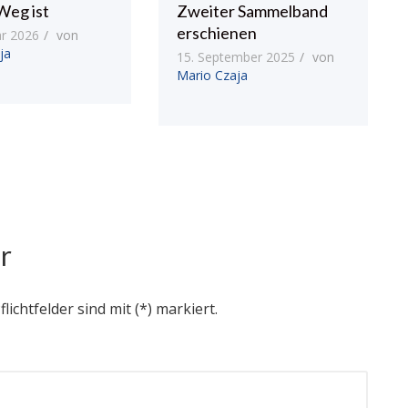
Weg ist
Zweiter Sammelband
erschienen
ar 2026
von
ja
15. September 2025
von
Mario Czaja
r
flichtfelder sind mit (*) markiert.