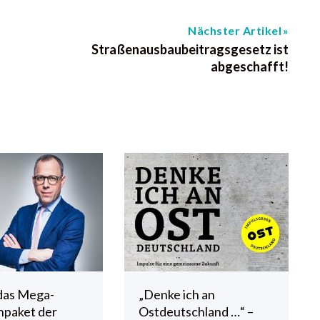
Nächster Artikel
Straßenausbaubeitragsgesetz ist
abgeschafft!
das Mega-
„Denke ich an
npaket der
Ostdeutschland …“ –