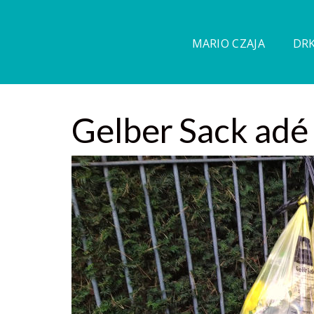
MARIO CZAJA
DRK
Gelber Sack adé