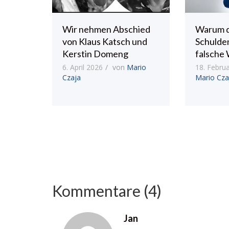
Wir nehmen Abschied
Warum 
von Klaus Katsch und
Schulde
Kerstin Domeng
falsche 
6. April 2026
von
Mario
18. Febru
Czaja
Mario Cza
Kommentare (4)
Jan