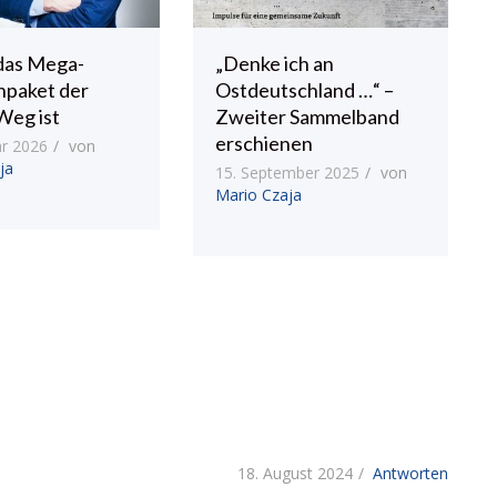
das Mega-
„Denke ich an
npaket der
Ostdeutschland …“ –
Weg ist
Zweiter Sammelband
erschienen
ar 2026
von
ja
15. September 2025
von
Mario Czaja
18. August 2024
Antworten