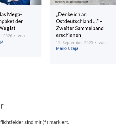
das Mega-
„Denke ich an
npaket der
Ostdeutschland …“ –
Weg ist
Zweiter Sammelband
erschienen
ar 2026
von
ja
15. September 2025
von
Mario Czaja
r
flichtfelder sind mit (*) markiert.