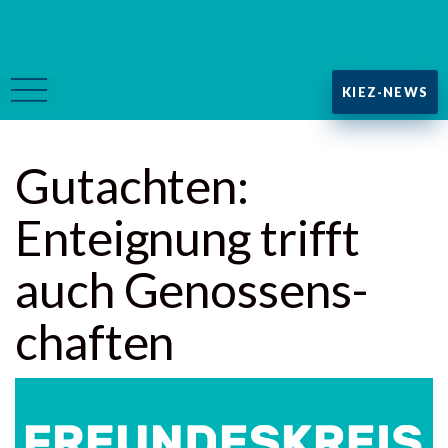
KIEZ-NEWS
Gutachten:
Enteignung trifft
auch Genosse­ns­
chaften