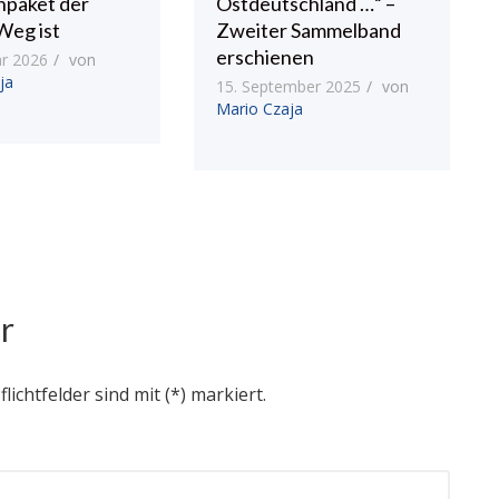
npaket der
Ostdeutschland …“ –
Weg ist
Zweiter Sammelband
erschienen
ar 2026
von
ja
15. September 2025
von
Mario Czaja
r
flichtfelder sind mit (*) markiert.