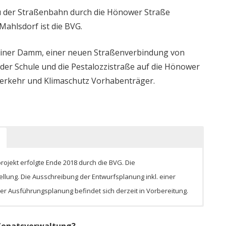
u der Straßenbahn durch die Hönower Straße
ahlsdorf ist die BVG.
hiner Damm, einer neuen Straßenverbindung von
der Schule und die Pestalozzistraße auf die Hönower
 Verkehr und Klimaschutz Vorhabenträger.
rde im Juni 2018 bestellt. Die Vorplanungsunterlagen liegen
ojekt erfolgte Ende 2018 durch die BVG. Die
chutz derzeit zur Prüfung vor. Die ebenfalls noch notwendige
ellung. Die Ausschreibung der Entwurfsplanung inkl. einer
tverträglichkeitsprüfungsberichtes sind beauftragt.
Ausführungsplanung befindet sich derzeit in Vorbereitung.