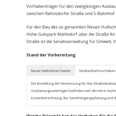
Vorhabenträger für den zweigleisigen Ausba
zwischen Rahnsdorfer Straße und S-Bahnhof M
Für den Bau des so genannten Neuen Hultsc
Höhe Gutspark Mahlsdorf über die Straße An 
Straße ist die Senatsverwaltung für Umwelt,
Stand der Vorbereitung
Neuer Hultschiner Damm
Straßenbahnvorhaben
Die Vermessung für die geplante Straßenverbindung wu
Die Bestellung der Vermessung für das Straßenbahnpr
der Senatsverwaltung für Umwelt, Verkehr und Klimas
Vorplanungsunterlagen befinden sich derzeit in Aufst
Verkehrsuntersuchung sowie die Erstellung des Umwel
Kostenberechnung, der Genehmigungsplanung und der 