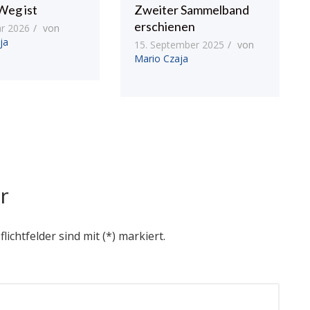
Weg ist
Zweiter Sammelband
erschienen
ar 2026
von
ja
15. September 2025
von
Mario Czaja
r
flichtfelder sind mit (*) markiert.