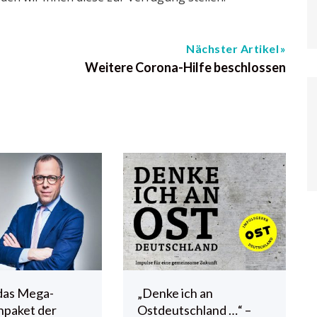
Nächster Artikel
Weitere Corona-Hilfe beschlossen
das Mega-
„Denke ich an
npaket der
Ostdeutschland …“ –