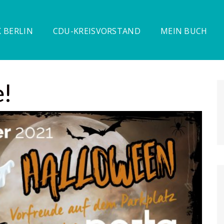
 BERLIN
CDU-KREISVORSTAND
MEIN BUCH
e!