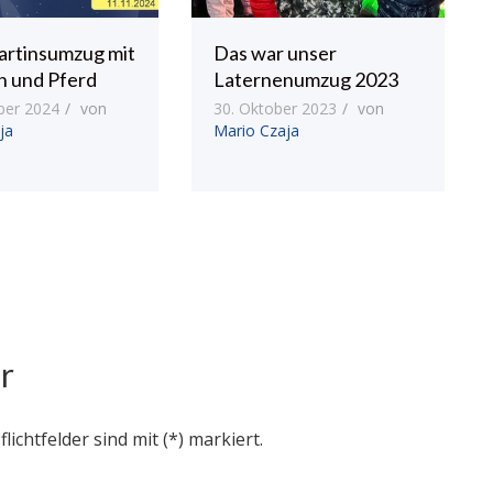
artinsumzug mit
Das war unser
n und Pferd
Laternenumzug 2023
ber 2024
von
30. Oktober 2023
von
ja
Mario Czaja
r
flichtfelder sind mit (*) markiert.