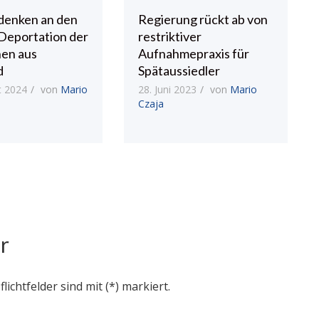
enken an den
Regierung rückt ab von
 Deportation der
restriktiver
en aus
Aufnahmepraxis für
d
Spätaussiedler
t 2024
von
Mario
28. Juni 2023
von
Mario
Czaja
r
flichtfelder sind mit (*) markiert.