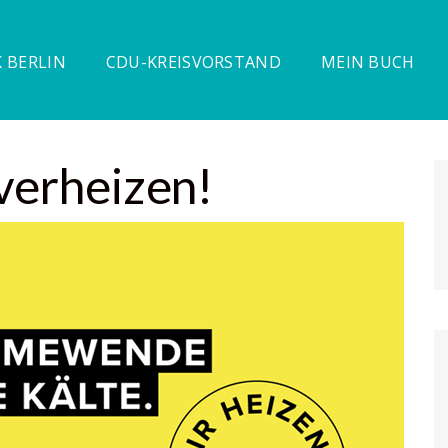
 BERLIN
CDU-KREISVORSTAND
MEIN BUCH
 verheizen!