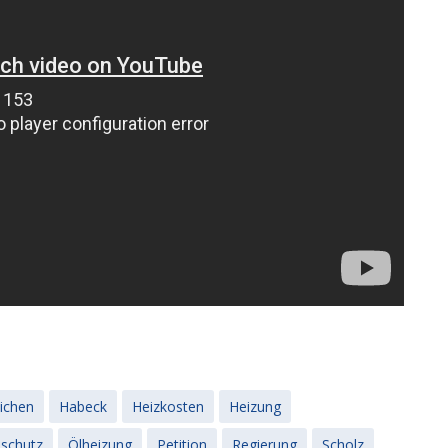
ichen
Habeck
Heizkosten
Heizung
aschutz
Ölheizung
Petition
Regierung
Scholz