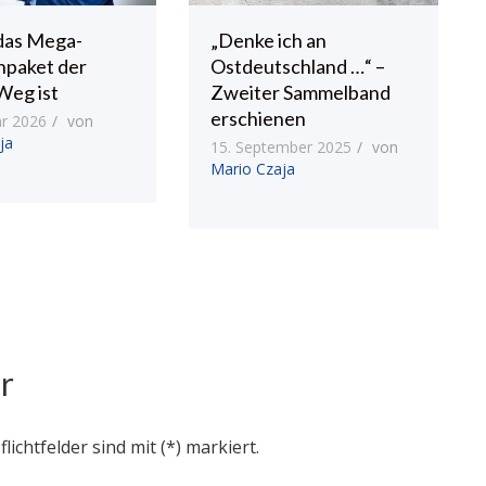
das Mega-
„Denke ich an
npaket der
Ostdeutschland …“ –
Weg ist
Zweiter Sammelband
erschienen
ar 2026
von
ja
15. September 2025
von
Mario Czaja
r
flichtfelder sind mit (*) markiert.