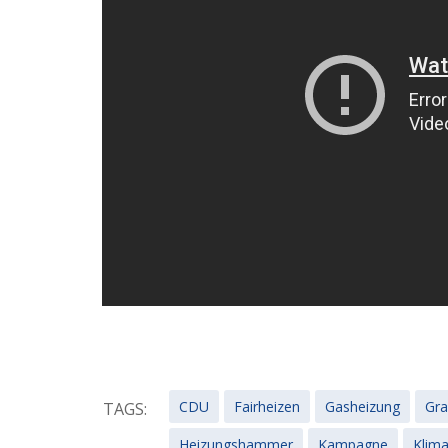
CDU
Fairheizen
Gasheizung
Gra
TAGS:
Heizungshammer
Kampagne
Klim