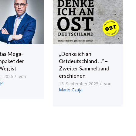
das Mega-
„Denke ich an
npaket der
Ostdeutschland …“ –
Weg ist
Zweiter Sammelband
erschienen
ar 2026
von
ja
15. September 2025
von
Mario Czaja