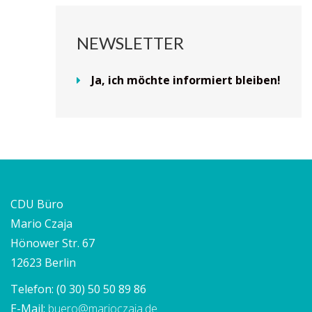
NEWSLETTER
Ja, ich möchte informiert bleiben!
CDU Büro
Mario Czaja
Hönower Str. 67
12623 Berlin
Telefon:
(0 30) 50 50 89 86
E-Mail:
buero@marioczaja.de