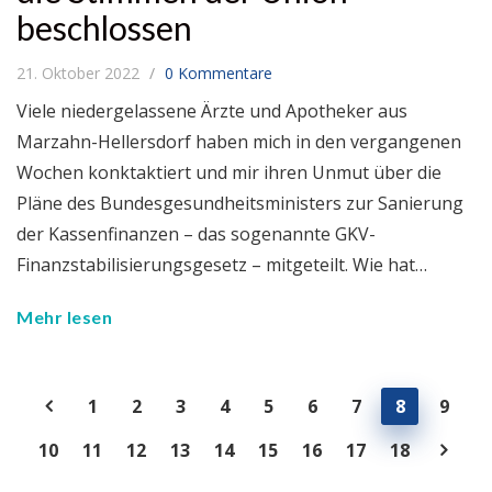
beschlossen
21. Oktober 2022
0 Kommentare
Viele niedergelassene Ärzte und Apotheker aus
Marzahn-Hellersdorf haben mich in den vergangenen
Wochen konktaktiert und mir ihren Unmut über die
Pläne des Bundesgesundheitsministers zur Sanierung
der Kassenfinanzen – das sogenannte GKV-
Finanzstabilisierungsgesetz – mitgeteilt. Wie hat…
Mehr lesen
1
2
3
4
5
6
7
8
9
10
11
12
13
14
15
16
17
18