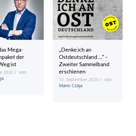
das Mega-
„Denke ich an
npaket der
Ostdeutschland …“ –
Weg ist
Zweiter Sammelband
erschienen
ar 2026
von
ja
15. September 2025
von
Mario Czaja