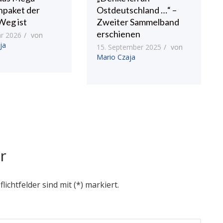
npaket der
Ostdeutschland …“ –
Weg ist
Zweiter Sammelband
erschienen
ar 2026
von
ja
15. September 2025
von
Mario Czaja
r
flichtfelder sind mit (*) markiert.