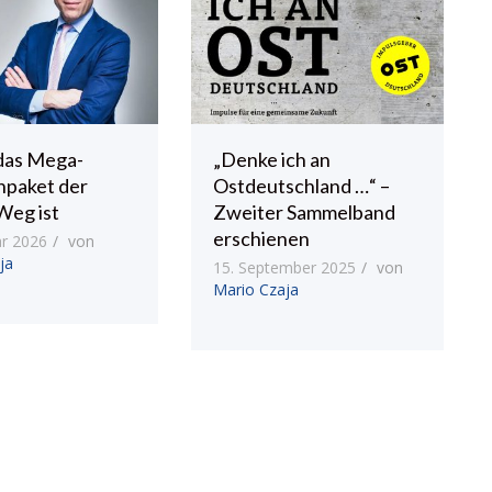
das Mega-
„Denke ich an
npaket der
Ostdeutschland …“ –
Weg ist
Zweiter Sammelband
erschienen
ar 2026
von
ja
15. September 2025
von
Mario Czaja