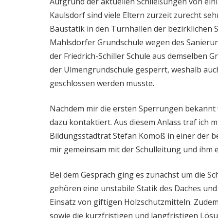
Aufgrund der aktuellen Schließungen von ein
Kaulsdorf sind viele Eltern zurzeit zurecht 
Baustatik in den Turnhallen der bezirklichen 
Mahlsdorfer Grundschule wegen des Sanierung
der Friedrich-Schiller Schule aus demselben G
der Ulmengrundschule gesperrt, weshalb auch
geschlossen werden musste.
Nachdem mir die ersten Sperrungen bekannt 
dazu kontaktiert. Aus diesem Anlass traf ich
Bildungsstadtrat Stefan Komoß in einer der 
mir gemeinsam mit der Schulleitung und ihm e
Bei dem Gespräch ging es zunächst um die Sc
gehören eine unstabile Statik des Daches un
Einsatz von giftigen Holzschutzmitteln. Zud
sowie die kurzfristigen und langfristigen Lös