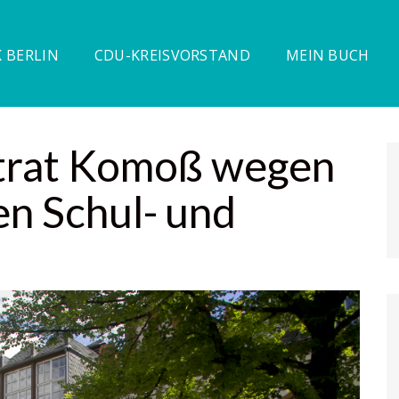
 BERLIN
CDU-KREISVORSTAND
MEIN BUCH
dtrat Komoß wegen
en Schul- und