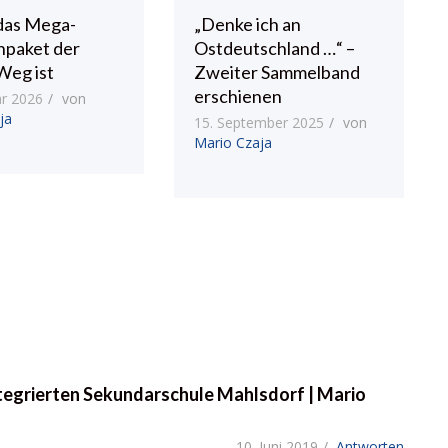
das Mega-
„Denke ich an
npaket der
Ostdeutschland …“ –
Weg ist
Zweiter Sammelband
erschienen
ar 2026
von
ja
15. September 2025
von
Mario Czaja
ntegrierten Sekundarschule Mahlsdorf | Mario
10. Juni 2019
Antworten