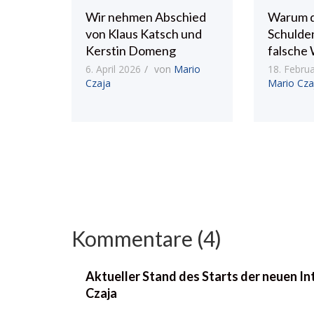
Wir nehmen Abschied
Warum 
von Klaus Katsch und
Schulde
Kerstin Domeng
falsche 
6. April 2026
von
Mario
18. Febru
Czaja
Mario Cza
Kommentare (4)
Aktueller Stand des Starts der neuen I
Czaja