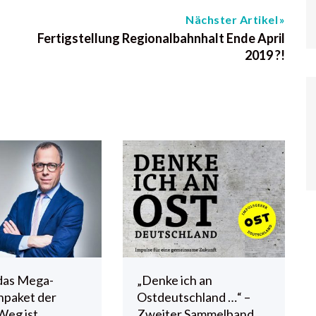
Nächster Artikel
Fertigstellung Regionalbahnhalt Ende April
2019 ?!
das Mega-
„Denke ich an
npaket der
Ostdeutschland …“ –
Weg ist
Zweiter Sammelband