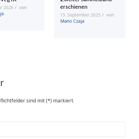
erschienen
ar 2026
von
ja
15. September 2025
von
Mario Czaja
r
flichtfelder sind mit (*) markiert.