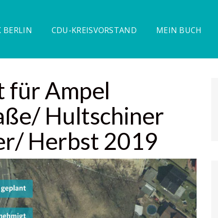
 BERLIN
CDU-KREISVORSTAND
MEIN BUCH
t für Ampel
aße/ Hultschiner
r/ Herbst 2019