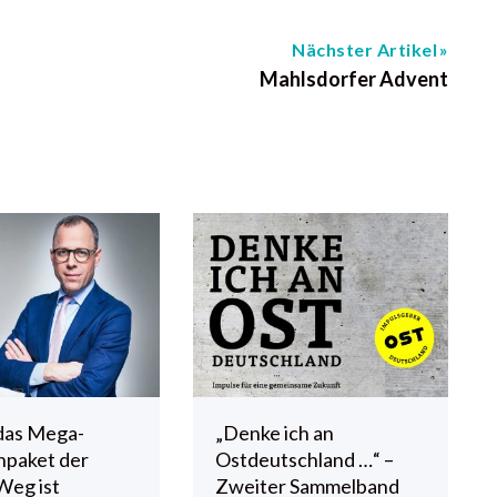
Nächster Artikel
Mahlsdorfer Advent
das Mega-
„Denke ich an
npaket der
Ostdeutschland …“ –
Weg ist
Zweiter Sammelband