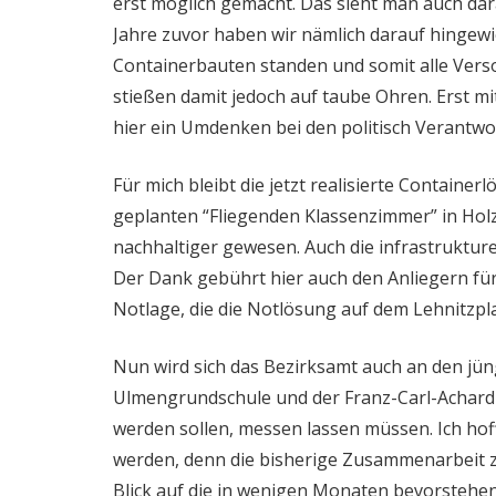
erst möglich gemacht. Das sieht man auch dar
Jahre zuvor haben wir nämlich darauf hingewi
Containerbauten standen und somit alle Vers
stießen damit jedoch auf taube Ohren. Erst m
hier ein Umdenken bei den politisch Verantwor
Für mich bleibt die jetzt realisierte Containerl
geplanten “Fliegenden Klassenzimmer” in Hol
nachhaltiger gewesen. Auch die infrastruktur
Der Dank gebührt hier auch den Anliegern für
Notlage, die die Notlösung auf dem Lehnitzpl
Nun wird sich das Bezirksamt auch an den jün
Ulmengrundschule und der Franz-Carl-Achard-G
werden sollen, messen lassen müssen. Ich hoff
werden, denn die bisherige Zusammenarbeit zw
Blick auf die in wenigen Monaten bevorstehen