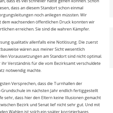
an, dass es viel schneller hätte gehen können. Schon
esen, dass an diesem Standort schon einmal
orgungsleitungen noch anliegen müssten. Wir
it dem wachsenden öffentlichen Druck konnten wir
tlichen erreichen. Sie sind die wahren Kämpfer.
ösung qualitativ allenfalls eine Notlösung. Die zuerst
zbauweise wären aus meiner Sicht wesentlich
ellen Voraussetzungen am Standort sind nicht optimal.
 ihr Verständnis für die vom Bezirksamt verschuldete
atz notwendig machte.
gsten Versprechen, dass die Turnhallen der
rundschule im nächsten Jahr endlich fertiggestellt
e sehr, dass hier den Eltern keine Illusionen gemacht
ischen Bezirk und Senat lief nicht sehr gut. Und mit
den Wahlen ist solch ein später korrigierbares