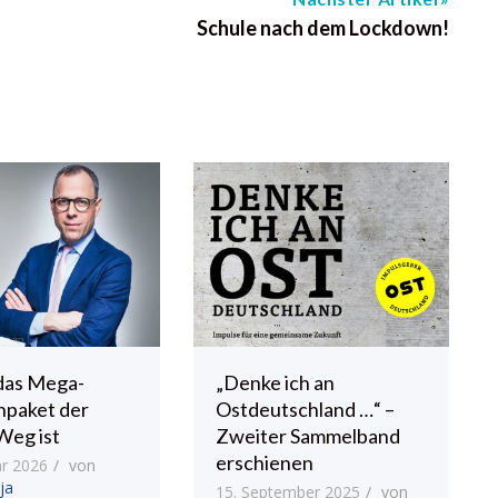
Schule nach dem Lockdown!
das Mega-
„Denke ich an
npaket der
Ostdeutschland …“ –
Weg ist
Zweiter Sammelband
erschienen
ar 2026
von
ja
15. September 2025
von