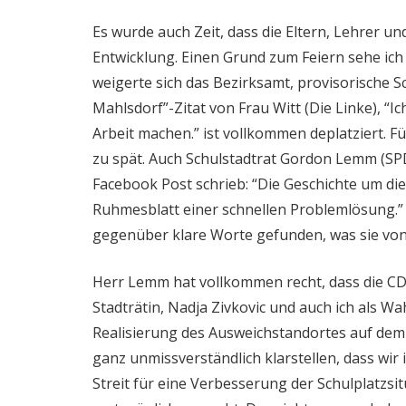
Es wurde auch Zeit, dass die Eltern, Lehrer un
Entwicklung. Einen Grund zum Feiern sehe ich 
weigerte sich das Bezirksamt, provisorische Sc
Mahlsdorf”-Zitat von Frau Witt (Die Linke), “Ic
Arbeit machen.” ist vollkommen deplatziert. F
zu spät. Auch Schulstadtrat Gordon Lemm (SPD)
Facebook Post schrieb: “Die Geschichte um die
Ruhmesblatt einer schnellen Problemlösung.” N
gegenüber klare Worte gefunden, was sie von
Herr Lemm hat vollkommen recht, dass die C
Stadträtin, Nadja Zivkovic und auch ich als Wa
Realisierung des Ausweichstandortes auf dem L
ganz unmissverständlich klarstellen, dass wir i
Streit für eine Verbesserung der Schulplatzsi