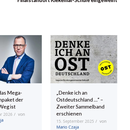
das Mega-
„Denke ich an
npaket der
Ostdeutschland …“ –
Weg ist
Zweiter Sammelband
erschienen
ar 2026
von
ja
15. September 2025
von
Mario Czaja