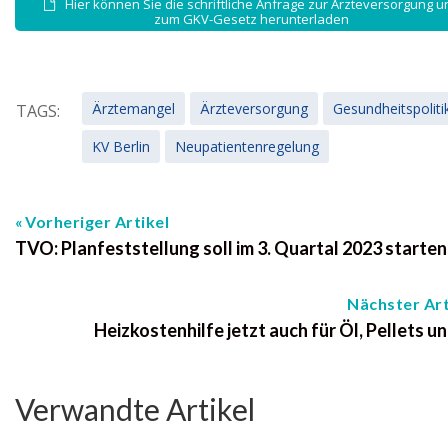
Hier können Sie die schriftliche Anfrage zur Ärzteversorgung u
zum GKV-Gesetz herunterladen
Ärztemangel
Ärzteversorgung
Gesundheitspoliti
TAGS:
KV Berlin
Neupatientenregelung
Vorheriger Artikel
TVO: Planfeststellung soll im 3. Quartal 2023 starten
Nächster Art
Heizkostenhilfe jetzt auch für Öl, Pellets u
Verwandte Artikel