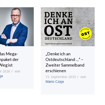
das Mega-
„Denke ich an
npaket der
Ostdeutschland …“ –
Weg ist
Zweiter Sammelband
erschienen
ar 2026
von
ja
15. September 2025
von
Mario Czaja