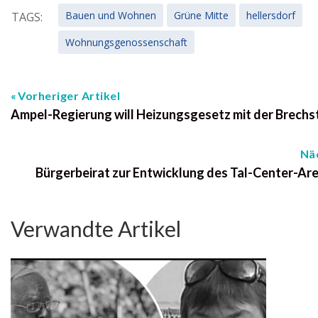
Bauen und Wohnen
Grüne Mitte
hellersdorf
TAGS:
Wohnungsgenossenschaft
Vorheriger Artikel
Ampel-Regierung will Heizungsgesetz mit der Brech
Näc
Bürgerbeirat zur Entwicklung des Tal-Center-Ar
Verwandte Artikel