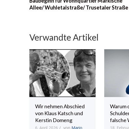
Baubeginn für Wohnquartier Märkische
Allee/ Wuhletalstraße/ Trusetaler Straße
Verwandte Artikel
Wir nehmen Abschied
Warum 
von Klaus Katsch und
Schulde
Kerstin Domeng
falsche 
6. April 2026
von
Mario
18. Febru