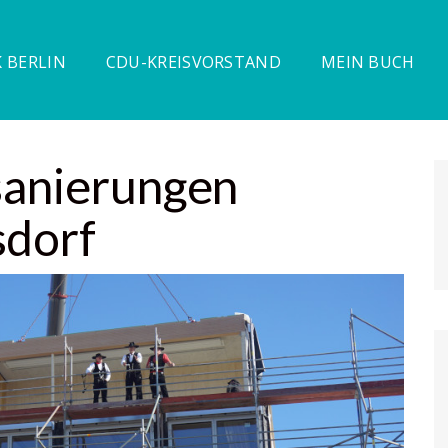
 BERLIN
CDU-KREISVORSTAND
MEIN BUCH
sanierungen
sdorf