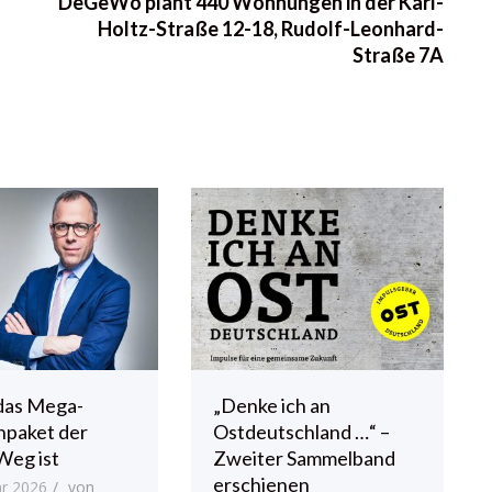
DeGeWo plant 440 Wohnungen in der Karl-
Holtz-Straße 12-18, Rudolf-Leonhard-
Straße 7A
das Mega-
„Denke ich an
npaket der
Ostdeutschland …“ –
Weg ist
Zweiter Sammelband
erschienen
ar 2026
von