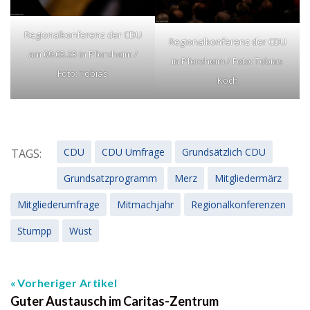
Regionalkonferenz der CDU
Regionalkonferenz der CDU
am 09.03.23 in Pforzheim /
in Pforzheim / Foto: Tobias
Foto: Tobias
Koch
CDU
CDU Umfrage
Grundsätzlich CDU
TAGS:
Grundsatzprogramm
Merz
Mitgliedermärz
Mitgliederumfrage
Mitmachjahr
Regionalkonferenzen
Stumpp
Wüst
Vorheriger Artikel
Guter Austausch im Caritas-Zentrum