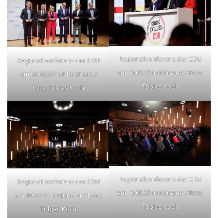
Regionalkonferenz der CDU
Regionalkonferenz der CDU
am 10.03.23 in Münster / Foto:
am 09.03.23 in Pforzheim /
Tobias Koch
Foto: Tobias Koch
Regionalkonferenz der CDU
Regionalkonferenz der CDU
am 10.03.23 in Münster / Foto:
am 10.03.23 in Münster / Foto:
Tobias Koch
Tobias Koch