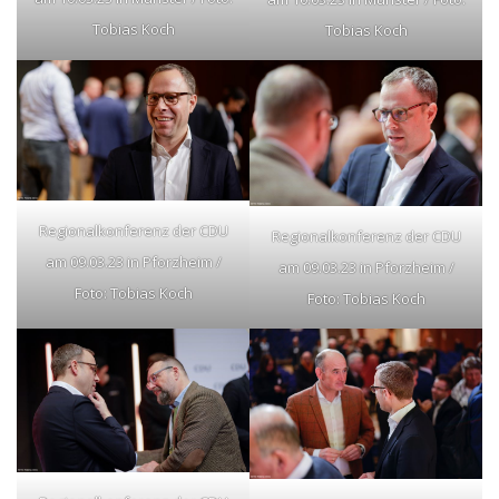
Tobias Koch
Tobias Koch
Regionalkonferenz der CDU
Regionalkonferenz der CDU
am 09.03.23 in Pforzheim /
am 09.03.23 in Pforzheim /
Foto: Tobias Koch
Foto: Tobias Koch