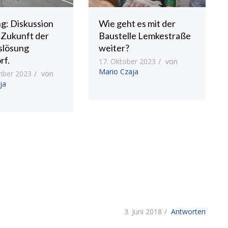
g: Diskussion
Wie geht es mit der
 Zukunft der
Baustelle Lemkestraße
slösung
weiter?
rf.
17. Oktober 2023
von
Mario Czaja
mber 2023
von
ja
3. Juni 2018
Antworten