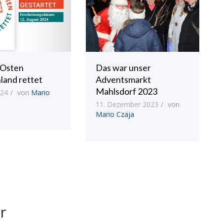
 Osten
Das war unser
land rettet
Adventsmarkt
Mahlsdorf 2023
024
von
Mario
11. Dezember 2023
von
Mario Czaja
r