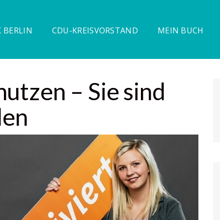
 BERLIN
CDU-KREISVORSTAND
MEIN BUCH
utzen – Sie sind
den