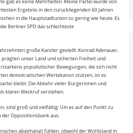
pte gab es keine Mehrheiten. Meine Partei wurde von
testen Ergebnis in den zurückliegenden 60 Jahren
nschen in die Hauptstadtunion so gering wie heute. Es
die Berliner SPD das schlechteste
hrzehnten große Kanzler gestellt: Konrad Adenauer,
 prägten unser Land und sicherten Freiheit und
rstarkens populistischer Bewegungen, die sich nicht
rten demokratischen Wertekanon stützen, ist es
artei bleibt. Die Abkehr vieler Bürgerinnen und
ls klaren Weckruf verstehen.
n, sind groß und vielfältig. Um es auf den Punkt zu
 der Oppositionsbank aus.
enschen abgehängt fühlen, obwohl der Wohlstand in