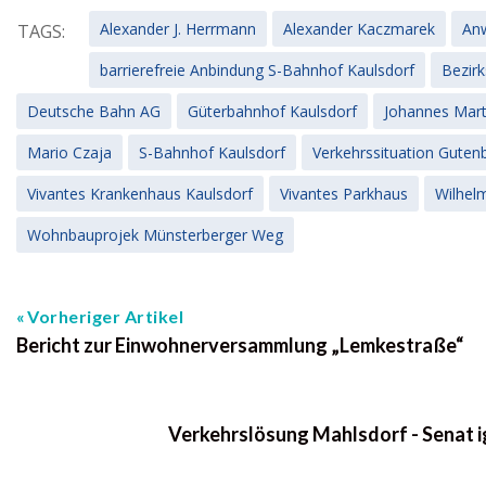
Alexander J. Herrmann
Alexander Kaczmarek
An
TAGS:
barrierefreie Anbindung S-Bahnhof Kaulsdorf
Bezir
Deutsche Bahn AG
Güterbahnhof Kaulsdorf
Johannes Mart
Mario Czaja
S-Bahnhof Kaulsdorf
Verkehrssituation Guten
Vivantes Krankenhaus Kaulsdorf
Vivantes Parkhaus
Wilhel
Wohnbauprojek Münsterberger Weg
Vorheriger Artikel
Bericht zur Einwohnerversammlung „Lemkestraße“
Verkehrslösung Mahlsdorf - Senat i