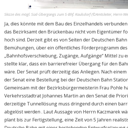
Skizze des mögl. Süd-Übergangs zum S-Bhf. Kaulsdorf (©Amtsleiter, Herrn W
Ja, dies könnte mit dem Bau des Einzelhandels verbunden
das Bezirksamt den Brückenbau nicht vom Eigentümer for
hoch sind. Derzeit gibt es von Seiten der Deutschen Bahn
Bemühungen, über ein öffentliches Förderprogramm des
„Bahnhofsverschiebung, Zugänge, Aufgänge“ Mittel zu e
stellte klar, dass ein barrierefreier Übergang für den Ba
wäre. Der Senat prüft derzeitig das Anliegen. Nach einem
der Senat eine Bestellung bei der Deutschen Bahn Station
Gemeinsam mit der Bezirksbürgermeisterin Frau Pohle ha
Verkehrsstadtrat Johannes Martin an den Senat die Priori
derzeitige Tunnellösung muss dringend durch einen barr
abgelöst werden . Laut Aussage von Herrn Kaczmarek wä
plant bis zur Fertigstellung, eine Zeit von 5 Jahren realisti
Deutsche Bahn mit einer bestehenden Entwurfsplanung 