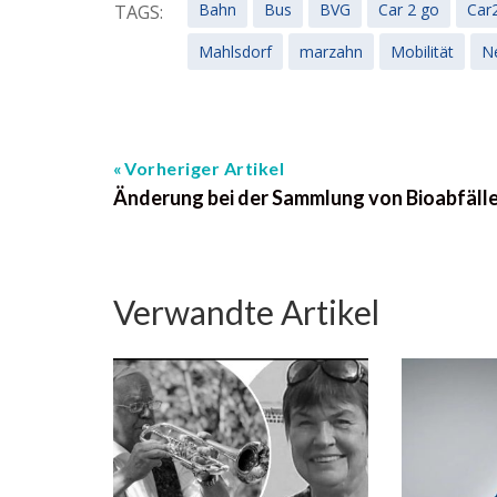
Bahn
Bus
BVG
Car 2 go
Car
TAGS:
Mahlsdorf
marzahn
Mobilität
N
Vorheriger Artikel
Änderung bei der Sammlung von Bioabfäll
Verwandte Artikel