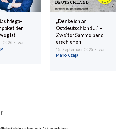
das Mega-
„Denke ich an
npaket der
Ostdeutschland …“ –
Weg ist
Zweiter Sammelband
erschienen
ar 2026
von
ja
15. September 2025
von
Mario Czaja
r