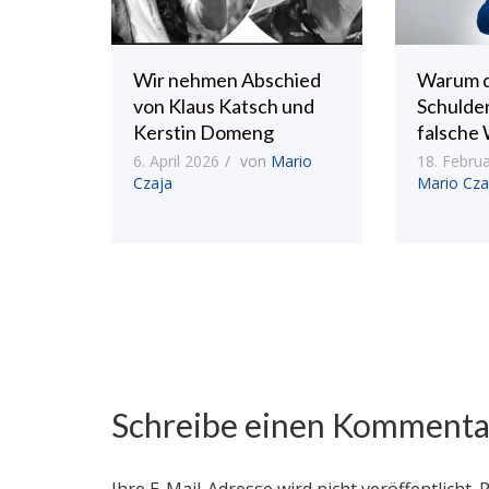
Wir nehmen Abschied
Warum 
von Klaus Katsch und
Schulde
Kerstin Domeng
falsche 
6. April 2026
von
Mario
18. Febru
Czaja
Mario Cza
Schreibe einen Kommenta