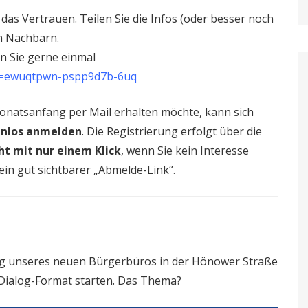
das Vertrauen. Teilen Sie die Infos (oder besser noch
n Nachbarn.
 Sie gerne einmal
2g=ewuqtpwn-pspp9d7b-6uq
natsanfang per Mail erhalten möchte, kann sich
enlos anmelden
. Die Registrierung erfolgt über die
t mit nur einem Klick
, wenn Sie kein Interesse
ein gut sichtbarer „Abmelde-Link“.
nung unseres neuen Bürgerbüros in der Hönower Straße
 Dialog-Format starten. Das Thema?