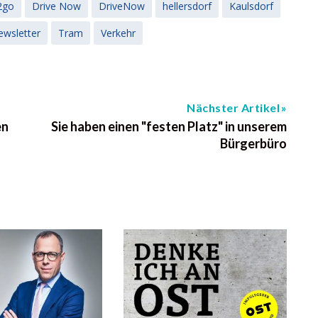
2go
Drive Now
DriveNow
hellersdorf
Kaulsdorf
ewsletter
Tram
Verkehr
Nächster Artikel
en
Sie haben einen "festen Platz" in unserem
Bürgerbüro