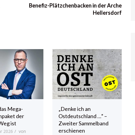
t
Benefiz-Plätzchenbacken in der Arche
Hellersdorf
das Mega-
„Denke ich an
npaket der
Ostdeutschland …“ –
Weg ist
Zweiter Sammelband
erschienen
ar 2026
von