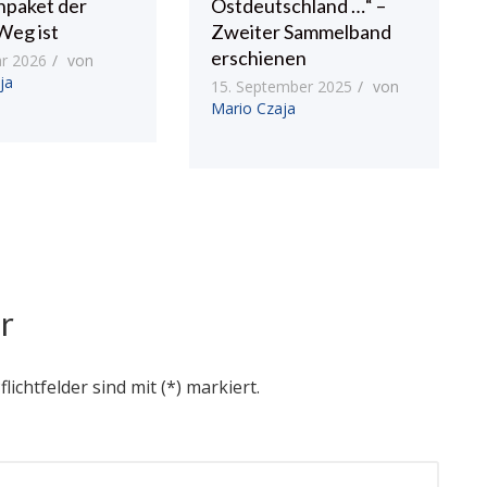
npaket der
Ostdeutschland …“ –
Weg ist
Zweiter Sammelband
erschienen
ar 2026
von
ja
15. September 2025
von
Mario Czaja
r
flichtfelder sind mit (*) markiert.