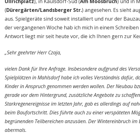
Ullrichplatz
), in Kaulsdorf-Süd (
Am Moosbruch
) und in 
(
Dürergärten/Landsberger Str.
) angesehen. Es sieht aug
aus. Spielgeräte sind soweit installiert und nur der Bauza
der vergangenen Woche hab ich mich in einem Schreiben 
Antwort liegt mir seit heute vor, die ich Ihnen gern zur 
„Sehr geehrter Herr Czaja,
vielen Dank für Ihre Anfrage. Insbesondere aufgrund des Verso
Spielplätzen in Mahlsdorf habe ich volles Verständnis dafür, d
Kinder in Anspruch genommen werden wollen. Der Neubau bzw.
gerade vor dem Hintergrund, zusätzliche Angebote zu schaffen
Starkregenereignisse im letzten Jahr, gab es allerdings auf n
beim Baufortschritt. Dies führte auch zu einer verspäteten Mög
begrünenden Teilbereichen anzusäen. Der Wintereinbruch im 
abermals.